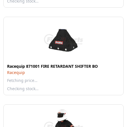
Checking stock…
Racequip 871001 FIRE RETARDANT SHIFTER BO
Racequip
Fetching price…
Checking stock…