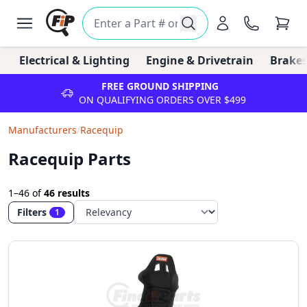
Electrical & Lighting
Engine & Drivetrain
Brakes
FREE GROUND SHIPPING
ON QUALIFYING ORDERS OVER $499
Manufacturers
/
Racequip
Racequip Parts
1–46
of
46 results
Filters
1