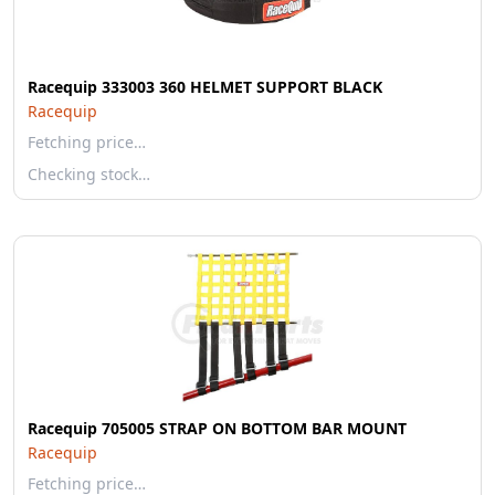
Racequip 333003 360 HELMET SUPPORT BLACK
Racequip
Fetching price…
Checking stock…
Racequip 705005 STRAP ON BOTTOM BAR MOUNT
Racequip
Fetching price…