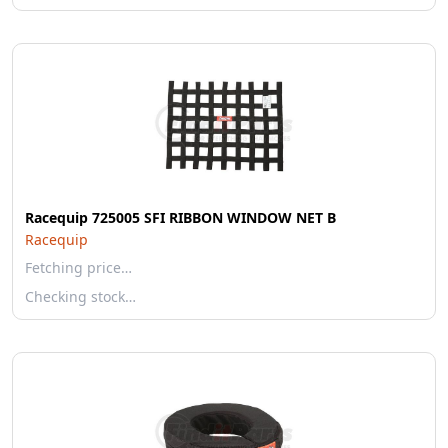
Racequip 725005 SFI RIBBON WINDOW NET B
Racequip
Fetching price…
Checking stock…