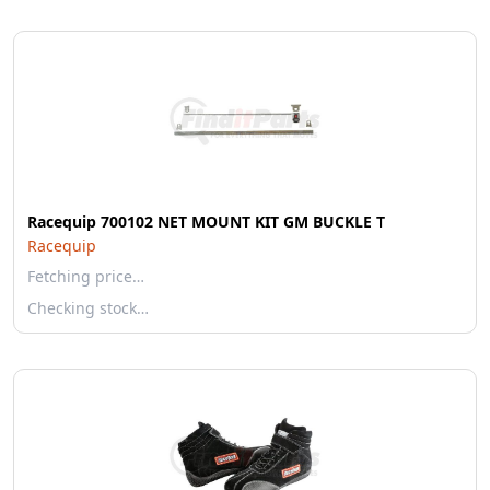
Racequip 700102 NET MOUNT KIT GM BUCKLE T
Racequip
Fetching price…
Checking stock…