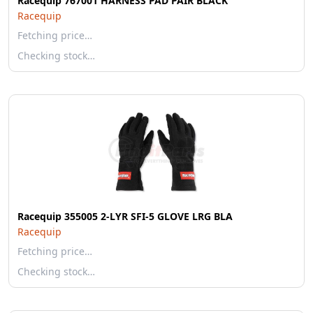
Racequip 767001 HARNESS PAD PAIR BLACK
Racequip
Fetching price…
Checking stock…
Racequip 355005 2-LYR SFI-5 GLOVE LRG BLA
Racequip
Fetching price…
Checking stock…