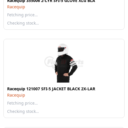
Racequip 355006 2-LYR SFI-5 GLOVE XLG BLA
Racequip
Fetching price…
Checking stock…
Racequip 121007 SFI-5 JACKET BLACK 2X-LAR
Racequip
Fetching price…
Checking stock…