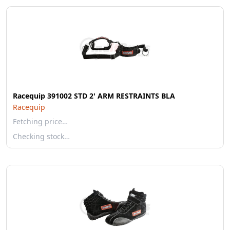
Racequip 391002 STD 2' ARM RESTRAINTS BLA
Racequip
Fetching price…
Checking stock…