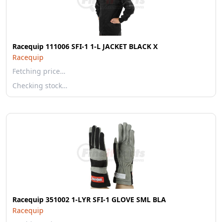
Racequip 111006 SFI-1 1-L JACKET BLACK X
Racequip
Fetching price…
Checking stock…
Racequip 351002 1-LYR SFI-1 GLOVE SML BLA
Racequip