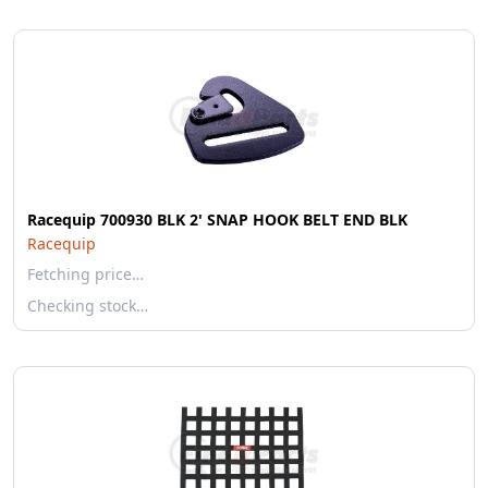
Racequip 700930 BLK 2' SNAP HOOK BELT END BLK
Racequip
Fetching price…
Checking stock…