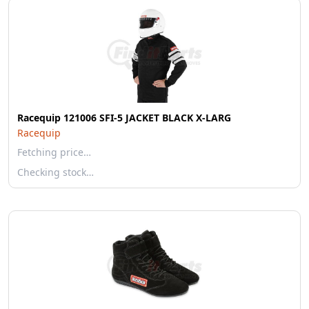
Racequip 121006 SFI-5 JACKET BLACK X-LARG
Racequip
Fetching price…
Checking stock…