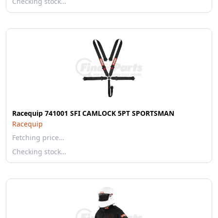
Checking stock…
Racequip 741001 SFI CAMLOCK 5PT SPORTSMAN
Racequip
Fetching price…
Checking stock…