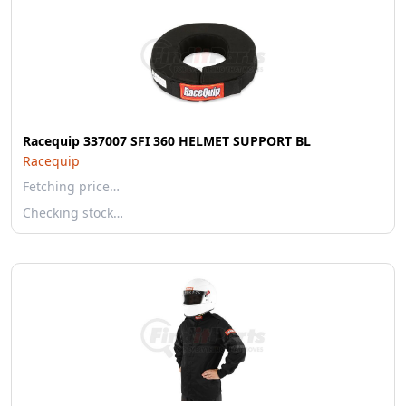
Racequip 337007 SFI 360 HELMET SUPPORT BL
Racequip
Fetching price…
Checking stock…